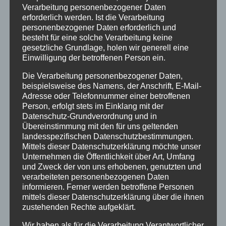
Verarbeitung personenbezogener Daten
Juni 2021
erforderlich werden. Ist die Verarbeitung
personenbezogener Daten erforderlich und
November 2020
besteht für eine solche Verarbeitung keine
gesetzliche Grundlage, holen wir generell eine
Juni 2020
Einwilligung der betroffenen Person ein.
September 2019
Die Verarbeitung personenbezogener Daten,
August 2019
beispielsweise des Namens, der Anschrift, E-Mail-
Adresse oder Telefonnummer einer betroffenen
Oktober 2018
Person, erfolgt stets im Einklang mit der
Datenschutz-Grundverordnung und in
August 2018
Übereinstimmung mit den für uns geltenden
landesspezifischen Datenschutzbestimmungen.
Juli 2018
Mittels dieser Datenschutzerklärung möchte unser
Juni 2018
Unternehmen die Öffentlichkeit über Art, Umfang
und Zweck der von uns erhobenen, genutzten und
Dezember 2015
verarbeiteten personenbezogenen Daten
informieren. Ferner werden betroffene Personen
mittels dieser Datenschutzerklärung über die ihnen
Kategorien
zustehenden Rechte aufgeklärt.
Aktionen
Wir haben als für die Verarbeitung Verantwortlicher