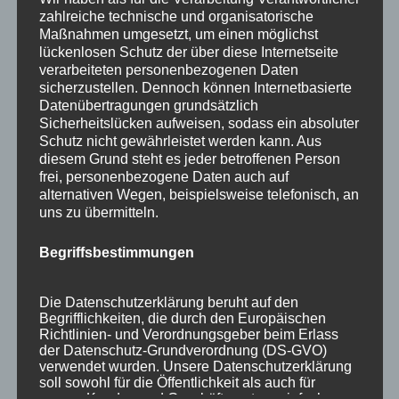
Ausstellungen
zahlreiche technische und organisatorische
Maßnahmen umgesetzt, um einen möglichst
Flechtkurse
lückenlosen Schutz der über diese Internetseite
verarbeiteten personenbezogenen Daten
Impressionen
sicherzustellen. Dennoch können Internetbasierte
Datenübertragungen grundsätzlich
Info
Sicherheitslücken aufweisen, sodass ein absoluter
Natur in Form
Schutz nicht gewährleistet werden kann. Aus
diesem Grund steht es jeder betroffenen Person
Termine
frei, personenbezogene Daten auch auf
alternativen Wegen, beispielsweise telefonisch, an
uns zu übermitteln.
Stichworte
Allgäu
Annette Rehle
Atelier
Ausstellung
Benja
Begriffsbestimmungen
Blaichach
Creuzfeldtrash
Dezember
Ettensberg
Die Datenschutzerklärung beruht auf den
Event
Flechten
flechten lernen
Flechtkunst
Begrifflichkeiten, die durch den Europäischen
Richtlinien- und Verordnungsgeber beim Erlass
Flechtkurs
Flechtkurse
Flechttechnik
Flechtwerkstatt
der Datenschutz-Grundverordnung (DS-GVO)
verwendet wurden. Unsere Datenschutzerklärung
Garten
Gartenausstellung
Handwerk
soll sowohl für die Öffentlichkeit als auch für
unsere Kunden und Geschäftspartner einfach