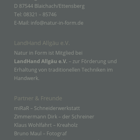
sozialen Identität dieser natürlichen Person sind,
D 87544 Blaichach/Ettensberg
identifiziert werden kann.
Tel: 08321 – 85746
E-Mail: info@natur-in-form.de
b) betroffene Person
LandHand Allgäu e.V.
Betroffene Person ist jede identifizierte oder
Natur in Form ist Mitglied bei
identifizierbare natürliche Person, deren
personenbezogene Daten von dem für die
LandHand Allgäu e.V.
– zur Förderung und
Verarbeitung Verantwortlichen verarbeitet werden.
Erhaltung von traditionellen Techniken im
Handwerk.
c) Verarbeitung
Partner & Freunde
Verarbeitung ist jeder mit oder ohne Hilfe
automatisierter Verfahren ausgeführte Vorgang
miRaR – Schneiderwerkstatt
oder jede solche Vorgangsreihe im
Zimmermann Dirk – der Schreiner
Zusammenhang mit personenbezogenen Daten
wie das Erheben, das Erfassen, die Organisation,
Klaus Wohlfahrt – Kreaholz
das Ordnen, die Speicherung, die Anpassung oder
Bruno Maul – Fotograf
Veränderung, das Auslesen, das Abfragen, die