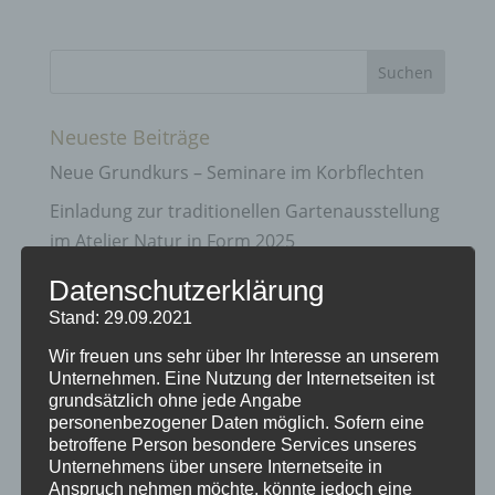
Neueste Beiträge
Neue Grundkurs – Seminare im Korbflechten
Einladung zur traditionellen Gartenausstellung
im Atelier Natur in Form 2025
Gartenausstellung Natur in Form
Datenschutzerklärung
Vorweihnachts – Zeit bei Natur in Form
Stand: 29.09.2021
Info zu Flechtkursen und Terminen
Wir freuen uns sehr über Ihr Interesse an unserem
Unternehmen. Eine Nutzung der Internetseiten ist
grundsätzlich ohne jede Angabe
Archiv
personenbezogener Daten möglich. Sofern eine
betroffene Person besondere Services unseres
April 2025
Unternehmens über unsere Internetseite in
März 2025
Anspruch nehmen möchte, könnte jedoch eine