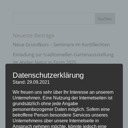
Neueste Beiträge
Neue Grundkurs – Seminare im Korbflechten
Einladung zur traditionellen Gartenausstellung
im Atelier Natur in Form 2025
Gartenausstellung Natur in Form
Datenschutzerklärung
Vorweihnachts – Zeit bei Natur in Form
Stand: 29.09.2021
Info zu Flechtkursen und Terminen
Wir freuen uns sehr über Ihr Interesse an unserem
Unternehmen. Eine Nutzung der Internetseiten ist
grundsätzlich ohne jede Angabe
Archiv
personenbezogener Daten möglich. Sofern eine
betroffene Person besondere Services unseres
April 2025
Unternehmens über unsere Internetseite in
März 2025
Anspruch nehmen möchte, könnte jedoch eine