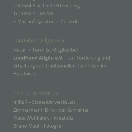
sozialen Identität dieser natürlichen Person sind,
D 87544 Blaichach/Ettensberg
identifiziert werden kann.
Tel: 08321 – 85746
E-Mail: info@natur-in-form.de
b) betroffene Person
LandHand Allgäu e.V.
Betroffene Person ist jede identifizierte oder
Natur in Form ist Mitglied bei
identifizierbare natürliche Person, deren
personenbezogene Daten von dem für die
LandHand Allgäu e.V.
– zur Förderung und
Verarbeitung Verantwortlichen verarbeitet werden.
Erhaltung von traditionellen Techniken im
Handwerk.
c) Verarbeitung
Partner & Freunde
Verarbeitung ist jeder mit oder ohne Hilfe
automatisierter Verfahren ausgeführte Vorgang
miRaR – Schneiderwerkstatt
oder jede solche Vorgangsreihe im
Zimmermann Dirk – der Schreiner
Zusammenhang mit personenbezogenen Daten
wie das Erheben, das Erfassen, die Organisation,
Klaus Wohlfahrt – Kreaholz
das Ordnen, die Speicherung, die Anpassung oder
Bruno Maul – Fotograf
Veränderung, das Auslesen, das Abfragen, die