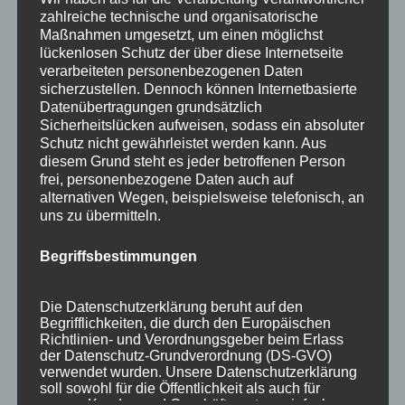
Ausstellungen
zahlreiche technische und organisatorische
Maßnahmen umgesetzt, um einen möglichst
Flechtkurse
lückenlosen Schutz der über diese Internetseite
verarbeiteten personenbezogenen Daten
Impressionen
sicherzustellen. Dennoch können Internetbasierte
Datenübertragungen grundsätzlich
Info
Sicherheitslücken aufweisen, sodass ein absoluter
Natur in Form
Schutz nicht gewährleistet werden kann. Aus
diesem Grund steht es jeder betroffenen Person
Termine
frei, personenbezogene Daten auch auf
alternativen Wegen, beispielsweise telefonisch, an
uns zu übermitteln.
Stichworte
Allgäu
Annette Rehle
Atelier
Ausstellung
Benja
Begriffsbestimmungen
Blaichach
Creuzfeldtrash
Dezember
Ettensberg
Die Datenschutzerklärung beruht auf den
Event
Flechten
flechten lernen
Flechtkunst
Begrifflichkeiten, die durch den Europäischen
Richtlinien- und Verordnungsgeber beim Erlass
Flechtkurs
Flechtkurse
Flechttechnik
Flechtwerkstatt
der Datenschutz-Grundverordnung (DS-GVO)
verwendet wurden. Unsere Datenschutzerklärung
Garten
Gartenausstellung
Handwerk
soll sowohl für die Öffentlichkeit als auch für
unsere Kunden und Geschäftspartner einfach