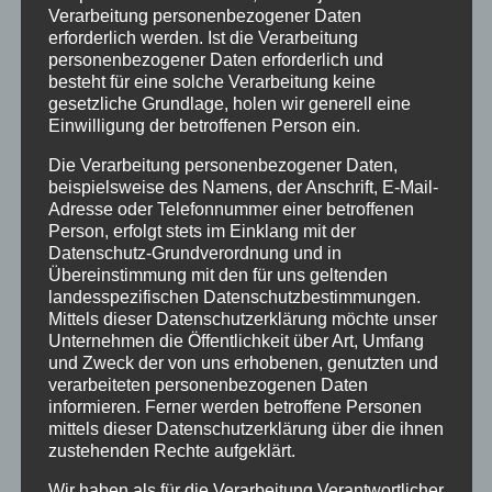
Verarbeitung personenbezogener Daten
Juni 2021
erforderlich werden. Ist die Verarbeitung
personenbezogener Daten erforderlich und
November 2020
besteht für eine solche Verarbeitung keine
gesetzliche Grundlage, holen wir generell eine
Juni 2020
Einwilligung der betroffenen Person ein.
September 2019
Die Verarbeitung personenbezogener Daten,
August 2019
beispielsweise des Namens, der Anschrift, E-Mail-
Adresse oder Telefonnummer einer betroffenen
Oktober 2018
Person, erfolgt stets im Einklang mit der
Datenschutz-Grundverordnung und in
August 2018
Übereinstimmung mit den für uns geltenden
landesspezifischen Datenschutzbestimmungen.
Juli 2018
Mittels dieser Datenschutzerklärung möchte unser
Juni 2018
Unternehmen die Öffentlichkeit über Art, Umfang
und Zweck der von uns erhobenen, genutzten und
Dezember 2015
verarbeiteten personenbezogenen Daten
informieren. Ferner werden betroffene Personen
mittels dieser Datenschutzerklärung über die ihnen
Kategorien
zustehenden Rechte aufgeklärt.
Aktionen
Wir haben als für die Verarbeitung Verantwortlicher