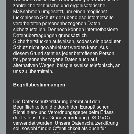
Ausstellungen
zahlreiche technische und organisatorische
Maßnahmen umgesetzt, um einen möglichst
Flechtkurse
lückenlosen Schutz der über diese Internetseite
verarbeiteten personenbezogenen Daten
Impressionen
sicherzustellen. Dennoch können Internetbasierte
Datenübertragungen grundsätzlich
Info
Sicherheitslücken aufweisen, sodass ein absoluter
Natur in Form
Schutz nicht gewährleistet werden kann. Aus
diesem Grund steht es jeder betroffenen Person
Termine
frei, personenbezogene Daten auch auf
alternativen Wegen, beispielsweise telefonisch, an
uns zu übermitteln.
Stichworte
Allgäu
Annette Rehle
Atelier
Ausstellung
Benja
Begriffsbestimmungen
Blaichach
Creuzfeldtrash
Dezember
Ettensberg
Die Datenschutzerklärung beruht auf den
Event
Flechten
flechten lernen
Flechtkunst
Begrifflichkeiten, die durch den Europäischen
Richtlinien- und Verordnungsgeber beim Erlass
Flechtkurs
Flechtkurse
Flechttechnik
Flechtwerkstatt
der Datenschutz-Grundverordnung (DS-GVO)
verwendet wurden. Unsere Datenschutzerklärung
Garten
Gartenausstellung
Handwerk
soll sowohl für die Öffentlichkeit als auch für
unsere Kunden und Geschäftspartner einfach