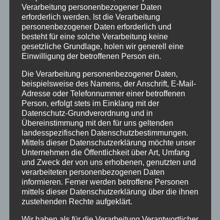
Verarbeitung personenbezogener Daten
Juni 2021
erforderlich werden. Ist die Verarbeitung
personenbezogener Daten erforderlich und
November 2020
besteht für eine solche Verarbeitung keine
gesetzliche Grundlage, holen wir generell eine
Juni 2020
Einwilligung der betroffenen Person ein.
September 2019
Die Verarbeitung personenbezogener Daten,
August 2019
beispielsweise des Namens, der Anschrift, E-Mail-
Adresse oder Telefonnummer einer betroffenen
Oktober 2018
Person, erfolgt stets im Einklang mit der
Datenschutz-Grundverordnung und in
August 2018
Übereinstimmung mit den für uns geltenden
landesspezifischen Datenschutzbestimmungen.
Juli 2018
Mittels dieser Datenschutzerklärung möchte unser
Juni 2018
Unternehmen die Öffentlichkeit über Art, Umfang
und Zweck der von uns erhobenen, genutzten und
Dezember 2015
verarbeiteten personenbezogenen Daten
informieren. Ferner werden betroffene Personen
mittels dieser Datenschutzerklärung über die ihnen
Kategorien
zustehenden Rechte aufgeklärt.
Aktionen
Wir haben als für die Verarbeitung Verantwortlicher