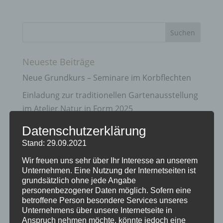
Neueste Beiträge
Neue Grundkurs – Seminare im Korbflechten
Einladung zur traditionellen Gartenausstellung
im Atelier Natur in Form 2025
Gartenausstellung Natur in Form
Datenschutzerklärung
Vorweihnachts – Zeit bei Natur in Form
Stand: 29.09.2021
Info zu Flechtkursen und Terminen
Wir freuen uns sehr über Ihr Interesse an unserem
Unternehmen. Eine Nutzung der Internetseiten ist
grundsätzlich ohne jede Angabe
Archiv
personenbezogener Daten möglich. Sofern eine
betroffene Person besondere Services unseres
April 2025
Unternehmens über unsere Internetseite in
März 2025
Anspruch nehmen möchte, könnte jedoch eine