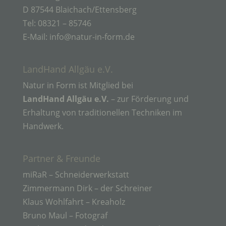
sozialen Identität dieser natürlichen Person sind,
D 87544 Blaichach/Ettensberg
identifiziert werden kann.
Tel: 08321 – 85746
E-Mail: info@natur-in-form.de
b) betroffene Person
LandHand Allgäu e.V.
Betroffene Person ist jede identifizierte oder
Natur in Form ist Mitglied bei
identifizierbare natürliche Person, deren
personenbezogene Daten von dem für die
LandHand Allgäu e.V.
– zur Förderung und
Verarbeitung Verantwortlichen verarbeitet werden.
Erhaltung von traditionellen Techniken im
Handwerk.
c) Verarbeitung
Partner & Freunde
Verarbeitung ist jeder mit oder ohne Hilfe
automatisierter Verfahren ausgeführte Vorgang
miRaR – Schneiderwerkstatt
oder jede solche Vorgangsreihe im
Zimmermann Dirk – der Schreiner
Zusammenhang mit personenbezogenen Daten
wie das Erheben, das Erfassen, die Organisation,
Klaus Wohlfahrt – Kreaholz
das Ordnen, die Speicherung, die Anpassung oder
Bruno Maul – Fotograf
Veränderung, das Auslesen, das Abfragen, die