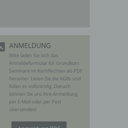
ANMELDUNG
gener

wendet
che
Bitte laden Sie sich das
Anmeldeformular für Grundkurs
eben,
el
Seminare im Korbflechten als PDF
herunter. Lesen Sie die AGBs und
füllen es vollständig. Danach
können Sie uns Ihre Anmeldung
per E-Mail oder per Post
übersenden!
n
en
ichen