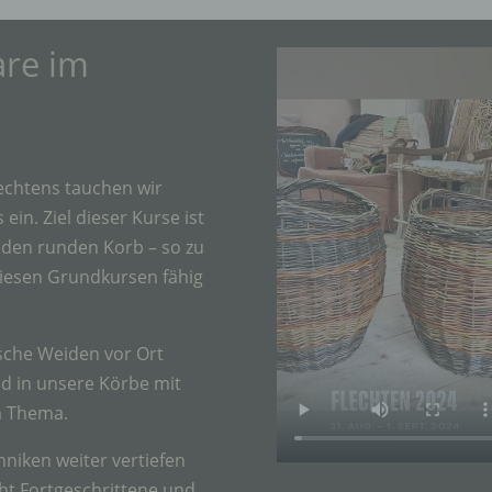
are im
echtens tauchen wir
ein. Ziel dieser Kurse ist
 den runden Korb – so zu
diesen Grundkursen fähig
sche Weiden vor Ort
nd in unsere Körbe mit
em Thema.
chniken weiter vertiefen
ht Fortgeschrittene und