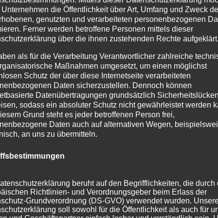
 Unternehmen die Öffentlichkeit über Art, Umfang und Zweck de
rhobenen, genutzten und verarbeiteten personenbezogenen Da
mieren. Ferner werden betroffene Personen mittels dieser
schutzerklärung über die ihnen zustehenden Rechte aufgeklärt
aben als für die Verarbeitung Verantwortlicher zahlreiche techn
rganisatorische Maßnahmen umgesetzt, um einen möglichst
nlosen Schutz der über diese Internetseite verarbeiteten
nenbezogenen Daten sicherzustellen. Dennoch können
netbasierte Datenübertragungen grundsätzlich Sicherheitslücke
Modul 2
isen, sodass ein absoluter Schutz nicht gewährleistet werden k
iesem Grund steht es jeder betroffenen Person frei,
Grundlagen des Weidenflechtens
nenbezogene Daten auch auf alternativen Wegen, beispielswe
anhand runder Körbe:
onisch, an uns zu übermitteln.
Kurzbeschreibung:
iffsbestimmungen
Der runde Korb hat viele Variationen-
groß oder klein, mit oder ohne Griff.
atenschutzerklärung beruht auf den Begrifflichkeiten, die durch
Er eignet sich auch für Anfänger/-
äischen Richtlinien- und Verordnungsgeber beim Erlass der
schutz-Grundverordnung (DS-GVO) verwendet wurden. Unser
innen und ist zum Einstieg ins
schutzerklärung soll sowohl für die Öffentlichkeit als auch für u