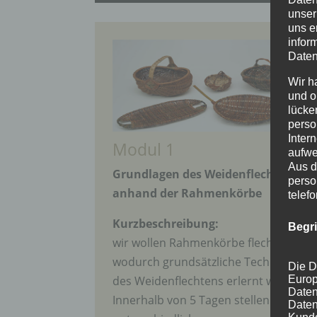
unser
uns e
infor
Daten
Wir h
und o
lücke
perso
Inter
Modul 1
aufwe
Aus d
Grundlagen des Weidenflechtens
perso
anhand der Rahmenkörbe
telef
Kurzbeschreibung:
Begr
wir wollen Rahmenkörbe flechten,
wodurch grundsätzliche Techniken
Die D
des Weidenflechtens erlernt werden.
Europ
Daten
Innerhalb von 5 Tagen stellen wir 2-3
Daten