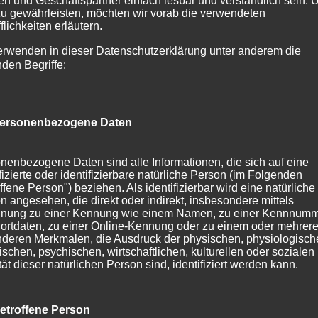
Korbflechten ideal.
n und Geschäftspartner einfach lesbar und verständlich sein.
zu gewährleisten, möchten wir vorab die verwendeten
flichkeiten erläutern.
Der runde Korb
Wir beginnen mit einem gefitzten
erwenden in dieser Datenschutzerklärung unter anderem die
nden Begriffe:
Boden, um ein im Zentrum liegendes
Kreuz werden rundherum
Weidenruten eingeflochten.
ersonenbezogene Daten
Dann wird das für die Korbwand
nötige Gerippe in den Korbboden
nenbezogene Daten sind alle Informationen, die sich auf eine
eingeführt. Die Steller, Staken werden
ifizierte oder identifizierbare natürliche Person (im Folgenden
in Form gebracht und mit
ffene Person") beziehen. Als identifizierbar wird eine natürliche
n angesehen, die direkt oder indirekt, insbesondere mittels
unterschiedlichen Techniken
nung zu einer Kennung wie einem Namen, zu einer Kennnumm
umflochten.
ortdaten, zu einer Online-Kennung oder zu einem oder mehrer
deren Merkmalen, die Ausdruck der physischen, physiologisch
Am schwierigsten beim
ischen, psychischen, wirtschaftlichen, kulturellen oder sozialen
dreidimensionalen Flechten erweist
tät dieser natürlichen Person sind, identifiziert werden kann.
es sich, einem Stück die gewünschte
Form zu geben. Dazu ist Vertrautheit
etroffene Person