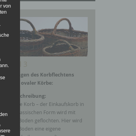
r von
ten
.
ische
n
Modul 3
ann.
Grundlagen des Korbflechtens
ise
anhand ovaler Körbe:
Kurzbeschreibung:
Der ovale Korb – der Einkaufskorb in
seiner klassischen Form wird mit
 den
ovalem Boden geflochten. Hier wird
e
für den Boden eine eigene
nsere