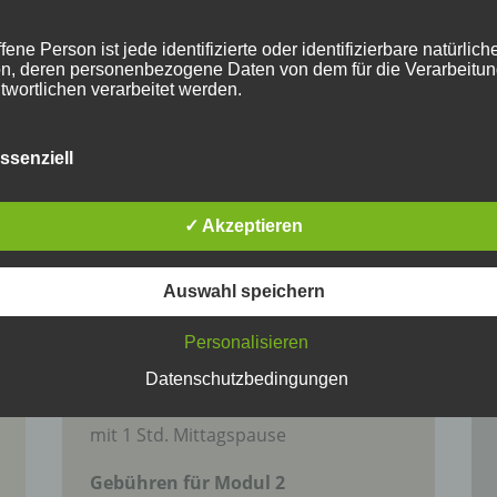
mit dem Material Voraussetzung und
das wieder erfordert Zeit und Übung.
fene Person ist jede identifizierte oder identifizierbare natürlich
n, deren personenbezogene Daten von dem für die Verarbeitu
2. Grundkurs – runde Korb:
twortlichen verarbeitet werden.
Mittwoch, den 25.2.2026 von 13 – 17
Uhr
ssenziell
erarbeitung
Donnerstag, den 26.2.2026 von 10 –
17 Uhr
beitung ist jeder mit oder ohne Hilfe automatisierter Verfahren
✓ Akzeptieren
Freitag, den 27.2.2026 von 10 – 17
führte Vorgang oder jede solche Vorgangsreihe im Zusammen
ersonenbezogenen Daten wie das Erheben, das Erfassen, die
Uhr
isation, das Ordnen, die Speicherung, die Anpassung oder
Auswahl speichern
Samstag, den 28.2.2026 von 10 – 17
derung, das Auslesen, das Abfragen, die Verwendung, die
legung durch Übermittlung, Verbreitung oder eine andere Form 
Uhr
tstellung, den Abgleich oder die Verknüpfung, die Einschränkun
Personalisieren
Sonntag, den 29.2.2026 von 10 – 13
en oder die Vernichtung.
Datenschutzbedingungen
Uhr
mit 1 Std. Mittagspause
inschränkung der Verarbeitung
Gebühren für Modul 2
hränkung der Verarbeitung ist die Markierung gespeicherter