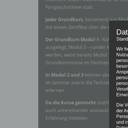
Fortgeschrittene statt.
Jeder Grundkurs
, bestehend aus Modu
mit einem Zertifikat über die erlernte
Dat
Der Grundkurs Modul 1
– Rahmenkorb
Stand
ausgelegt, Modul 2 – runder Korb – 
Wir f
werden, wenn bereits Modul 1 besuch
Nutzu
perso
Grundkenntnisse im Flechten mit Wei
beson
Anspr
In Modul 2 und 3
können aber auch An
perso
im Seminar zuerst die Techniken des
perso
Verar
erlernen.
Einwi
Da die Kurse gemischt
stattfinden, k
Die V
auch untereinander austauschen und 
der A
Perso
Erfahrung mitteilen.
und i
Daten