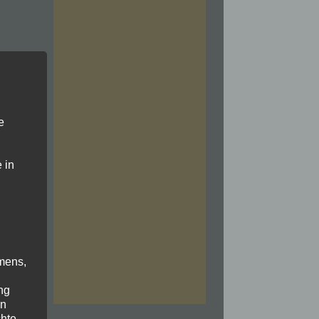
e
 in
mens,
ng
en
chte