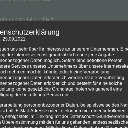
l 1 und Modul 2, schließt
 Korbflechttechnik ab.
enschutzerklärung
 – ist für Anfänger
: 29.09.2021
kann nur teilgenommen
reuen uns sehr über Ihr Interesse an unserem Unternehmen. Ein
t wurde, oder schon
ng der Internetseiten ist grundsätzlich ohne jede Angabe
nenbezogener Daten möglich. Sofern eine betroffene Person
de vorhanden sind.
dere Services unseres Unternehmens über unsere Internetseite
uch nehmen möchte, könnte jedoch eine Verarbeitung
fänger teilnehmen, die
nenbezogener Daten erforderlich werden. Ist die Verarbeitung
 Rahmenkorbflechtens
nenbezogener Daten erforderlich und besteht für eine solche
beitung keine gesetzliche Grundlage, holen wir generell eine
lligung der betroffenen Person ein.
önnen die Teilnehmer sich
erarbeitung personenbezogener Daten, beispielsweise des Na
Fortgeschrittene ihre
nschrift, E-Mail-Adresse oder Telefonnummer einer betroffenen
n, erfolgt stets im Einklang mit der Datenschutz-Grundverordnu
n Übereinstimmung mit den für uns geltenden landesspezifisch
schutzbestimmungen. Mittels dieser Datenschutzerklärung mö