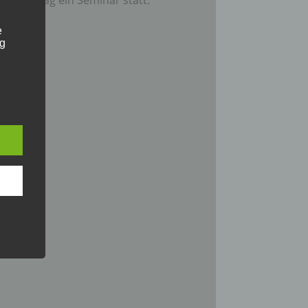
e
ng
hang
der
g, das