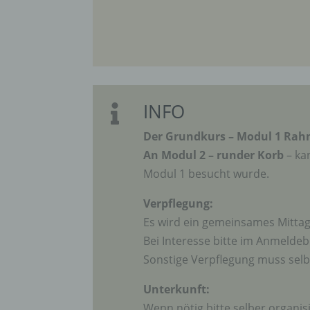
perso
einzu
e) Pr
INFO
Profi

Daten
werde
Der Grundkurs – Modul 1 Ra
Perso
An Modul 2 – runder Korb
– ka
Arbei
Inter
Modul 1 besucht wurde.
diese
Verpflegung:
Es wird ein gemeinsames Mittag
f) P
Bei Interesse bitte im Anmelde
Sonstige Verpflegung muss sel
Pseud
einer
Unterkunft:
Hinzu
betro
Wenn nötig bitte selber organi