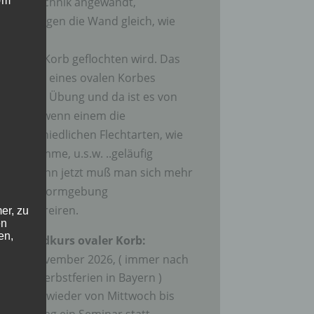
Flechttechnik angewandt,
 Um
wohingegen die Wand gleich, wie
beim
runden Korb geflochten wird. Das
Flechten eines ovalen Korbes
benötigt Übung und da ist es von
Vorteil, wenn einem die
unterschiedlichen Flechtarten, wie
Fitze, Kimme, u.s.w. ..geläufig
sind. Denn jetzt muß man sich mehr
auf die Formgebung
konzentreiren.
er, zu
en
en,
3. Grundkurs ovaler Korb:
Im November 2026, ( immer nach
den Herbstferien in Bayern )
findet wieder von Mittwoch bis
Sonntag ein Seminar statt.