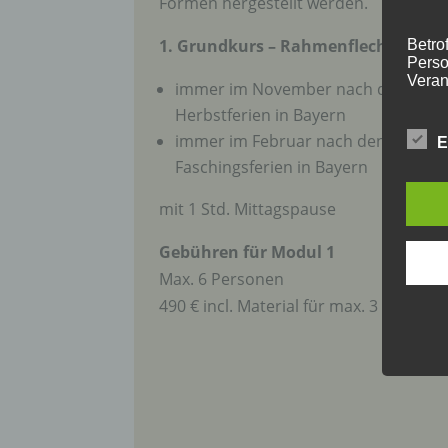
Formen hergestellt werden.
1. Grundkurs – Rahmenflechten:
Betrof
Perso
Veran
immer im November nach den
Herbstferien in Bayern
immer im Februar nach den
E
c) V
Faschingsferien in Bayern
Verar
mit 1 Std. Mittagspause
ausge
mit p
Gebühren für Modul 1
Organ
Verän
Max. 6 Personen
Offen
490 € incl. Material für max. 3 Körbe
Berei
Lösch
d) E
Einsc