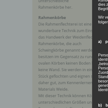
unterschiedliche
Kunde
dies 
Rahmenkörbe her.
Begrif
Rahmenkörbe
Wir v
folge
Die Rahmenflechterei ist eine
wunderbare Technik zum Einstieg in
das Handwerk der Weidenflechterei.
a) p
Rahmenkörbe, die auch
Schwingkörbe genannt werden,
Perso
besitzen im Gegensatz zu runden und
ident
ovalen Körben keinen Boden bzw.
„betro
Perso
keine Wand. Sie werden in einem
Zuord
Stück geflochten und eignen sich
Stand
beson
daher gut, zum Kennenlernen des
genet
Materials Weide.
Identi
Mit dieser Technik können Körbe in
unterschiedlichen Größen und
b) b