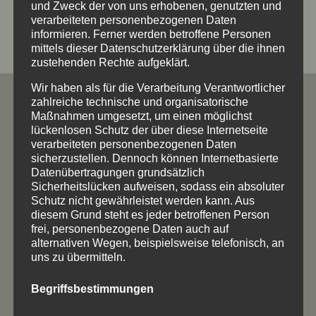
und Zweck der von uns erhobenen, genutzten und
verarbeiteten personenbezogenen Daten
informieren. Ferner werden betroffene Personen
mittels dieser Datenschutzerklärung über die ihnen
zustehenden Rechte aufgeklärt.
Wir haben als für die Verarbeitung Verantwortlicher
zahlreiche technische und organisatorische
l
Maßnahmen umgesetzt, um einen möglichst
lückenlosen Schutz der über diese Internetseite
verarbeiteten personenbezogenen Daten
sicherzustellen. Dennoch können Internetbasierte
Datenübertragungen grundsätzlich
Sicherheitslücken aufweisen, sodass ein absoluter
KONTAKT, ANSCHRIFT UND
Schutz nicht gewährleistet werden kann. Aus
diesem Grund steht es jeder betroffenen Person
ÖFFNUNGSZEITEN
frei, personenbezogene Daten auch auf
alternativen Wegen, beispielsweise telefonisch, an
uns zu übermitteln.
Begriffsbestimmungen
Annette Rehle / Natur in Form
Reuteweg 5