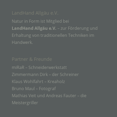
Verarbeitung ist jeder mit oder ohne Hilfe
automatisierter Verfahren ausgeführte Vorgang
oder jede solche Vorgangsreihe im
LandHand Allgäu e.V.
Zusammenhang mit personenbezogenen Daten
wie das Erheben, das Erfassen, die Organisation,
Natur in Form ist Mitglied bei
das Ordnen, die Speicherung, die Anpassung oder
LandHand Allgäu e.V.
– zur Förderung und
Veränderung, das Auslesen, das Abfragen, die
Verwendung, die Offenlegung durch Übermittlung,
Erhaltung von traditionellen Techniken im
Verbreitung oder eine andere Form der
Handwerk.
Bereitstellung, den Abgleich oder die Verknüpfung,
die Einschränkung, das Löschen oder die
Vernichtung.
Partner & Freunde
miRaR – Schneiderwerkstatt
d) Einschränkung der Verarbeitung
Zimmermann Dirk – der Schreiner
Klaus Wohlfahrt – Kreaholz
Einschränkung der Verarbeitung ist die Markierung
Bruno Maul – Fotograf
gespeicherter personenbezogener Daten mit dem
Ziel, ihre künftige Verarbeitung einzuschränken.
Mathias Veit und Andreas Fauter – die
Meistergriller
e) Profiling