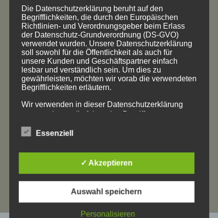
Die Datenschutzerklärung beruht auf den
D 87544 Blaichach/Ettensberg
Begrifflichkeiten, die durch den Europäischen
Tel: 08321 – 85746
Richtlinien- und Verordnungsgeber beim Erlass
der Datenschutz-Grundverordnung (DS-GVO)
E-Mail:
info@natur-in-form.de
verwendet wurden. Unsere Datenschutzerklärung
soll sowohl für die Öffentlichkeit als auch für
unsere Kunden und Geschäftspartner einfach
Atelier Öffnungszeiten:
lesbar und verständlich sein. Um dies zu
Mi, Do, Fr 10:00 bis 17:00 Uhr
gewährleisten, möchten wir vorab die verwendeten
Begrifflichkeiten erläutern.
Termine bitte nach telefonischer
Wir verwenden in dieser Datenschutzerklärung
Absprache,
unter anderem die folgenden Begriffe:
da ich viel in Gärten flechte und
Essenziell
Weiden in der Region schneide…
a) personenbezogene Daten
✓ Akzeptieren
Personenbezogene Daten sind alle Informationen,
die sich auf eine identifizierte oder identifizierbare
Auswahl speichern
natürliche Person (im Folgenden „betroffene
Person") beziehen. Als identifizierbar wird eine
Personalisieren
natürliche Person angesehen, die direkt oder