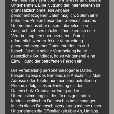
Wir freuen uns sehr über Ihr Interesse an unserem
Reuteweg 5
Unternehmen. Eine Nutzung der Internetseiten ist
grundsätzlich ohne jede Angabe
D 87544 Blaichach/Ettensberg
personenbezogener Daten möglich. Sofern eine
betroffene Person besondere Services unseres
Unternehmens über unsere Internetseite in
Anspruch nehmen möchte, könnte jedoch eine
Verarbeitung personenbezogener Daten
erforderlich werden. Ist die Verarbeitung
personenbezogener Daten erforderlich und
besteht für eine solche Verarbeitung keine

gesetzliche Grundlage, holen wir generell eine
Einwilligung der betroffenen Person ein.
Die Verarbeitung personenbezogener Daten,
E-Mail
beispielsweise des Namens, der Anschrift, E-Mail-
Adresse oder Telefonnummer einer betroffenen
info@natur-in-form.de
Person, erfolgt stets im Einklang mit der
Datenschutz-Grundverordnung und in
Übereinstimmung mit den für uns geltenden
landesspezifischen Datenschutzbestimmungen.
Mittels dieser Datenschutzerklärung möchte unser
Unternehmen die Öffentlichkeit über Art, Umfang