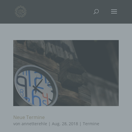
Neue Termine
von
annetterehle
|
Aug. 28, 2018
|
Termine