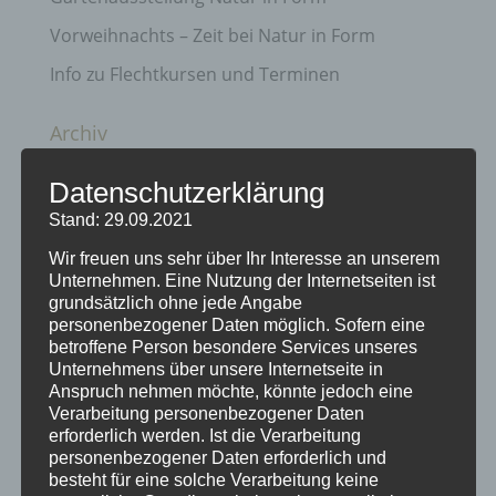
Vorweihnachts – Zeit bei Natur in Form
Info zu Flechtkursen und Terminen
Archiv
April 2025
Datenschutzerklärung
März 2025
Stand: 29.09.2021
Juni 2021
Wir freuen uns sehr über Ihr Interesse an unserem
Unternehmen. Eine Nutzung der Internetseiten ist
November 2020
grundsätzlich ohne jede Angabe
Juni 2020
personenbezogener Daten möglich. Sofern eine
betroffene Person besondere Services unseres
September 2019
Unternehmens über unsere Internetseite in
Anspruch nehmen möchte, könnte jedoch eine
August 2019
Verarbeitung personenbezogener Daten
erforderlich werden. Ist die Verarbeitung
Oktober 2018
personenbezogener Daten erforderlich und
August 2018
besteht für eine solche Verarbeitung keine