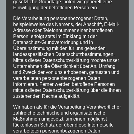
gesetzliche Grundlage, holen wir generell eine
Juli 2018
Einwilligung der betroffenen Person ein.
Juni 2018
Die Verarbeitung personenbezogener Daten,
beispielsweise des Namens, der Anschrift, E-Mail-
Dezember 2015
Adresse oder Telefonnummer einer betroffenen
Person, erfolgt stets im Einklang mit der
Kategorien
Datenschutz-Grundverordnung und in
Übereinstimmung mit den für uns geltenden
Aktionen
landesspezifischen Datenschutzbestimmungen.
Mittels dieser Datenschutzerklärung möchte unser
Ausstellungen
Unternehmen die Öffentlichkeit über Art, Umfang
und Zweck der von uns erhobenen, genutzten und
Flechtkurse
verarbeiteten personenbezogenen Daten
Impressionen
informieren. Ferner werden betroffene Personen
mittels dieser Datenschutzerklärung über die ihnen
Info
zustehenden Rechte aufgeklärt.
Natur in Form
Wir haben als für die Verarbeitung Verantwortlicher
zahlreiche technische und organisatorische
Termine
Maßnahmen umgesetzt, um einen möglichst
lückenlosen Schutz der über diese Internetseite
Stichworte
verarbeiteten personenbezogenen Daten