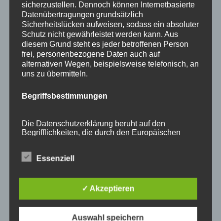
sicherzustellen. Dennoch können Internetbasierte
Allgäu
Annette Rehle
Atelier
Ausstellung
Benja
Datenübertragungen grundsätzlich
Sicherheitslücken aufweisen, sodass ein absoluter
Blaichach
Creuzfeldtrash
Dezember
Ettensberg
Schutz nicht gewährleistet werden kann. Aus
diesem Grund steht es jeder betroffenen Person
Event
Flechten
flechten lernen
Flechtkunst
frei, personenbezogene Daten auch auf
Flechtkurs
Flechtkurse
Flechttechnik
Flechtwerkstatt
alternativen Wegen, beispielsweise telefonisch, an
uns zu übermitteln.
Garten
Gartenausstellung
Handwerk
Begriffsbestimmungen
individuelle Flechtkurse
Info
Keramik–Schalen
Kunsthandwerk
Kunsthandwerker
Kurse
Marigold
Die Datenschutzerklärung beruht auf den
Begrifflichkeiten, die durch den Europäischen
miRaR
Mira Rehle
Mundstaub
Natur in Form
Richtlinien- und Verordnungsgeber beim Erlass
Oberallgäu
OVH
Scheune
Tag der offenen Tür
der Datenschutz-Grundverordnung (DS-GVO)
Essenziell
verwendet wurden. Unsere Datenschutzerklärung
Termine
Traumwasser
Upcycling
Vorweihnachtszeit
soll sowohl für die Öffentlichkeit als auch für
unsere Kunden und Geschäftspartner einfach
Vorweihnachts – Zeit
Weiden
Weidenkorb
lesbar und verständlich sein. Um dies zu
✓ Akzeptieren
gewährleisten, möchten wir vorab die verwendeten
Weidenkörbe
weihnachtliche Dekoration
Begrifflichkeiten erläutern.
Auswahl speichern
Weihnachtsrabatt
Wir verwenden in dieser Datenschutzerklärung