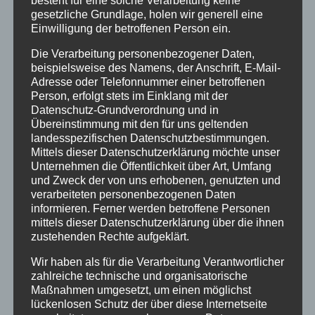
besteht für eine solche Verarbeitung keine
gesetzliche Grundlage, holen wir generell eine
August 2018
Einwilligung der betroffenen Person ein.
Juli 2018
Die Verarbeitung personenbezogener Daten,
Juni 2018
beispielsweise des Namens, der Anschrift, E-Mail-
Adresse oder Telefonnummer einer betroffenen
Dezember 2015
Person, erfolgt stets im Einklang mit der
Datenschutz-Grundverordnung und in
Übereinstimmung mit den für uns geltenden
Kategorien
landesspezifischen Datenschutzbestimmungen.
Aktionen
Mittels dieser Datenschutzerklärung möchte unser
Unternehmen die Öffentlichkeit über Art, Umfang
Ausstellungen
und Zweck der von uns erhobenen, genutzten und
verarbeiteten personenbezogenen Daten
Flechtkurse
informieren. Ferner werden betroffene Personen
mittels dieser Datenschutzerklärung über die ihnen
Impressionen
zustehenden Rechte aufgeklärt.
Info
Wir haben als für die Verarbeitung Verantwortlicher
Natur in Form
zahlreiche technische und organisatorische
Maßnahmen umgesetzt, um einen möglichst
Termine
lückenlosen Schutz der über diese Internetseite