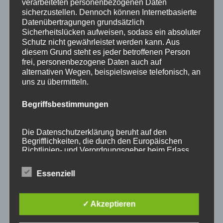
verarbeiteten personenbezogenen Daten
sicherzustellen. Dennoch können Internetbasierte
Stichworte
Datenübertragungen grundsätzlich
Sicherheitslücken aufweisen, sodass ein absoluter
Allgäu
Annette Rehle
Atelier
Ausstellung
Benja
Schutz nicht gewährleistet werden kann. Aus
Blaichach
Creuzfeldtrash
Dezember
Ettensberg
diesem Grund steht es jeder betroffenen Person
frei, personenbezogene Daten auch auf
Event
Flechten
flechten lernen
Flechtkunst
alternativen Wegen, beispielsweise telefonisch, an
uns zu übermitteln.
Flechtkurs
Flechtkurse
Flechttechnik
Flechtwerkstatt
Garten
Gartenausstellung
Handwerk
Begriffsbestimmungen
individuelle Flechtkurse
Info
Keramik–Schalen
Die Datenschutzerklärung beruht auf den
Kunsthandwerk
Kunsthandwerker
Kurse
Marigold
Begrifflichkeiten, die durch den Europäischen
Richtlinien- und Verordnungsgeber beim Erlass
miRaR
Mira Rehle
Mundstaub
Natur in Form
der Datenschutz-Grundverordnung (DS-GVO)
verwendet wurden. Unsere Datenschutzerklärung
Oberallgäu
OVH
Scheune
Tag der offenen Tür
Essenziell
soll sowohl für die Öffentlichkeit als auch für
unsere Kunden und Geschäftspartner einfach
Termine
Traumwasser
Upcycling
Vorweihnachtszeit
lesbar und verständlich sein. Um dies zu
gewährleisten, möchten wir vorab die verwendeten
✓ Akzeptieren
Vorweihnachts – Zeit
Weiden
Weidenkorb
Begrifflichkeiten erläutern.