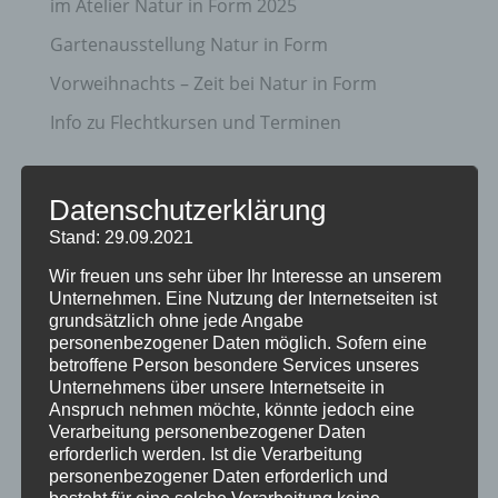
im Atelier Natur in Form 2025
Gartenausstellung Natur in Form
Vorweihnachts – Zeit bei Natur in Form
Info zu Flechtkursen und Terminen
Archiv
Datenschutzerklärung
April 2025
Stand: 29.09.2021
März 2025
Wir freuen uns sehr über Ihr Interesse an unserem
Juni 2021
Unternehmen. Eine Nutzung der Internetseiten ist
grundsätzlich ohne jede Angabe
November 2020
personenbezogener Daten möglich. Sofern eine
betroffene Person besondere Services unseres
Juni 2020
Unternehmens über unsere Internetseite in
September 2019
Anspruch nehmen möchte, könnte jedoch eine
Verarbeitung personenbezogener Daten
August 2019
erforderlich werden. Ist die Verarbeitung
personenbezogener Daten erforderlich und
Oktober 2018