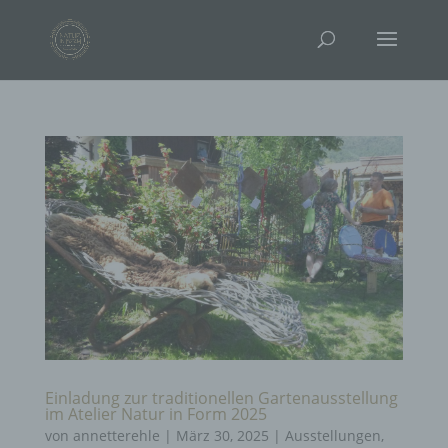
Einladung zur traditionellen Gartenausstellung
im Atelier Natur in Form 2025
von
annetterehle
|
März 30, 2025
|
Ausstellungen
,