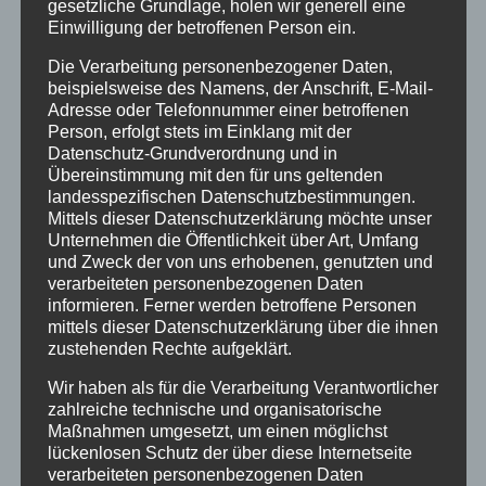
gesetzliche Grundlage, holen wir generell eine
Juli 2018
Einwilligung der betroffenen Person ein.
Juni 2018
Die Verarbeitung personenbezogener Daten,
beispielsweise des Namens, der Anschrift, E-Mail-
Dezember 2015
Adresse oder Telefonnummer einer betroffenen
Person, erfolgt stets im Einklang mit der
Kategorien
Datenschutz-Grundverordnung und in
Übereinstimmung mit den für uns geltenden
Aktionen
landesspezifischen Datenschutzbestimmungen.
Mittels dieser Datenschutzerklärung möchte unser
Ausstellungen
Unternehmen die Öffentlichkeit über Art, Umfang
und Zweck der von uns erhobenen, genutzten und
Flechtkurse
verarbeiteten personenbezogenen Daten
Impressionen
informieren. Ferner werden betroffene Personen
mittels dieser Datenschutzerklärung über die ihnen
Info
zustehenden Rechte aufgeklärt.
Natur in Form
Wir haben als für die Verarbeitung Verantwortlicher
zahlreiche technische und organisatorische
Termine
Maßnahmen umgesetzt, um einen möglichst
lückenlosen Schutz der über diese Internetseite
Stichworte
verarbeiteten personenbezogenen Daten