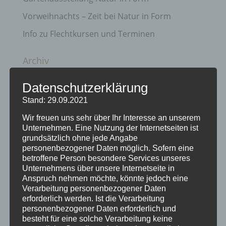
Vorweihnachts – Zeit bei Natur in Form
Info zu Flechtkursen und Terminen
Archiv
April 2025
Datenschutzerklärung
März 2025
Stand: 29.09.2021
Juni 2021
Wir freuen uns sehr über Ihr Interesse an unserem
Unternehmen. Eine Nutzung der Internetseiten ist
November 2020
grundsätzlich ohne jede Angabe
Juni 2020
personenbezogener Daten möglich. Sofern eine
betroffene Person besondere Services unseres
September 2019
Unternehmens über unsere Internetseite in
Anspruch nehmen möchte, könnte jedoch eine
August 2019
Verarbeitung personenbezogener Daten
erforderlich werden. Ist die Verarbeitung
Oktober 2018
personenbezogener Daten erforderlich und
August 2018
besteht für eine solche Verarbeitung keine