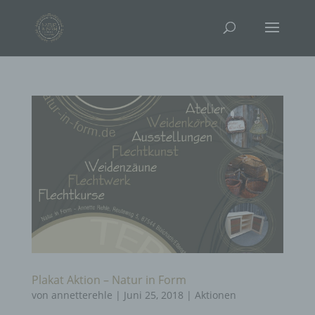
Plakat Aktion – Natur in Form
von
annetterehle
|
Juni 25, 2018
|
Aktionen