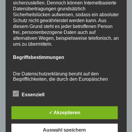
sicherzustellen. Dennoch können Internetbasierte
Allgäu
Annette Rehle
Atelier
Ausstellung
Benja
Datenübertragungen grundsätzlich
Sicherheitslücken aufweisen, sodass ein absoluter
Blaichach
Creuzfeldtrash
Dezember
Ettensberg
Schutz nicht gewährleistet werden kann. Aus
diesem Grund steht es jeder betroffenen Person
Event
Flechten
flechten lernen
Flechtkunst
frei, personenbezogene Daten auch auf
Flechtkurs
Flechtkurse
Flechttechnik
Flechtwerkstatt
alternativen Wegen, beispielsweise telefonisch, an
uns zu übermitteln.
Garten
Gartenausstellung
Handwerk
Begriffsbestimmungen
individuelle Flechtkurse
Info
Keramik–Schalen
Kunsthandwerk
Kunsthandwerker
Kurse
Marigold
Die Datenschutzerklärung beruht auf den
Begrifflichkeiten, die durch den Europäischen
miRaR
Mira Rehle
Mundstaub
Natur in Form
Richtlinien- und Verordnungsgeber beim Erlass
Oberallgäu
OVH
Scheune
Tag der offenen Tür
der Datenschutz-Grundverordnung (DS-GVO)
Essenziell
verwendet wurden. Unsere Datenschutzerklärung
Termine
Traumwasser
Upcycling
Vorweihnachtszeit
soll sowohl für die Öffentlichkeit als auch für
unsere Kunden und Geschäftspartner einfach
Vorweihnachts – Zeit
Weiden
Weidenkorb
lesbar und verständlich sein. Um dies zu
✓ Akzeptieren
gewährleisten, möchten wir vorab die verwendeten
Weidenkörbe
weihnachtliche Dekoration
Begrifflichkeiten erläutern.
Auswahl speichern
Weihnachtsrabatt
Wir verwenden in dieser Datenschutzerklärung