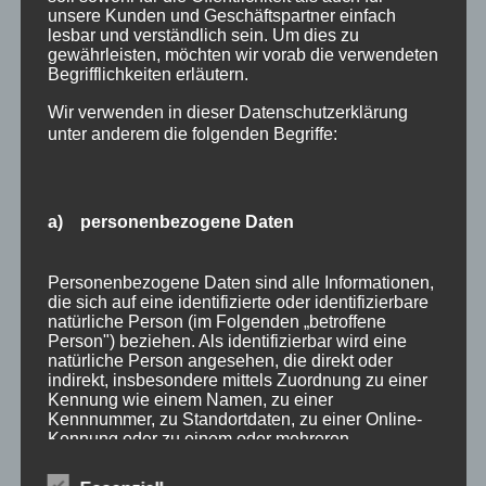
unsere Kunden und Geschäftspartner einfach
Oktober 2018
lesbar und verständlich sein. Um dies zu
gewährleisten, möchten wir vorab die verwendeten
August 2018
Begrifflichkeiten erläutern.
Juli 2018
Wir verwenden in dieser Datenschutzerklärung
unter anderem die folgenden Begriffe:
Juni 2018
Dezember 2015
a) personenbezogene Daten
Kategorien
Aktionen
Personenbezogene Daten sind alle Informationen,
die sich auf eine identifizierte oder identifizierbare
Ausstellungen
natürliche Person (im Folgenden „betroffene
Person") beziehen. Als identifizierbar wird eine
Flechtkurse
natürliche Person angesehen, die direkt oder
indirekt, insbesondere mittels Zuordnung zu einer
Impressionen
Kennung wie einem Namen, zu einer
Kennnummer, zu Standortdaten, zu einer Online-
Info
Kennung oder zu einem oder mehreren
besonderen Merkmalen, die Ausdruck der
Natur in Form
physischen, physiologischen, genetischen,