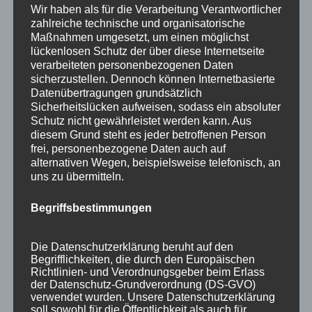
Wir haben als für die Verarbeitung Verantwortlicher
Einladung zur traditionellen Gartenausstellung
zahlreiche technische und organisatorische
im Atelier Natur in Form 2025
Maßnahmen umgesetzt, um einen möglichst
lückenlosen Schutz der über diese Internetseite
Gartenausstellung Natur in Form
verarbeiteten personenbezogenen Daten
sicherzustellen. Dennoch können Internetbasierte
Vorweihnachts – Zeit bei Natur in Form
Datenübertragungen grundsätzlich
Info zu Flechtkursen und Terminen
Sicherheitslücken aufweisen, sodass ein absoluter
Schutz nicht gewährleistet werden kann. Aus
diesem Grund steht es jeder betroffenen Person
Archiv
frei, personenbezogene Daten auch auf
alternativen Wegen, beispielsweise telefonisch, an
April 2025
uns zu übermitteln.
März 2025
Begriffsbestimmungen
Juni 2021
November 2020
Die Datenschutzerklärung beruht auf den
Begrifflichkeiten, die durch den Europäischen
Juni 2020
Richtlinien- und Verordnungsgeber beim Erlass
der Datenschutz-Grundverordnung (DS-GVO)
September 2019
verwendet wurden. Unsere Datenschutzerklärung
soll sowohl für die Öffentlichkeit als auch für
August 2019