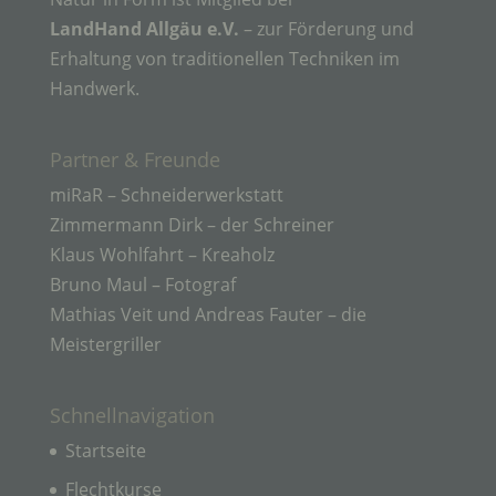
beziehen, zu bewerten, insbesondere, um Aspekte
LandHand Allgäu e.V.
– zur Förderung und
bezüglich Arbeitsleistung, wirtschaftlicher Lage,
Gesundheit, persönlicher Vorlieben, Interessen,
Erhaltung von traditionellen Techniken im
Zuverlässigkeit, Verhalten, Aufenthaltsort oder
Handwerk.
Ortswechsel dieser natürlichen Person zu
analysieren oder vorherzusagen.
Partner & Freunde
f) Pseudonymisierung
miRaR – Schneiderwerkstatt
Zimmermann Dirk – der Schreiner
Pseudonymisierung ist die Verarbeitung
Klaus Wohlfahrt – Kreaholz
personenbezogener Daten in einer Weise, auf
Bruno Maul – Fotograf
welche die personenbezogenen Daten ohne
Hinzuziehung zusätzlicher Informationen nicht
Mathias Veit und Andreas Fauter – die
mehr einer spezifischen betroffenen Person
Meistergriller
zugeordnet werden können, sofern diese
zusätzlichen Informationen gesondert aufbewahrt
werden und technischen und organisatorischen
Maßnahmen unterliegen, die gewährleisten, dass
Schnellnavigation
die personenbezogenen Daten nicht einer
identifizierten oder identifizierbaren natürlichen
Startseite
Person zugewiesen werden.
Flechtkurse