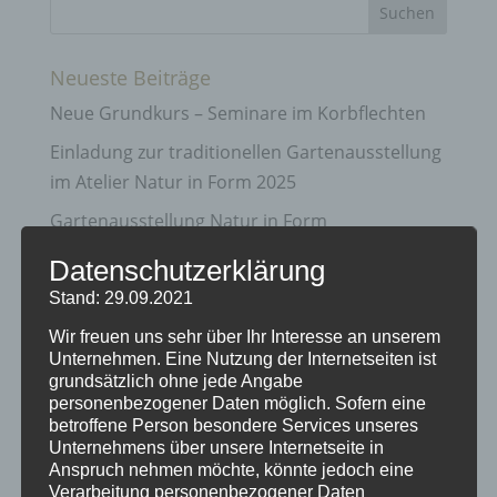
Neueste Beiträge
Neue Grundkurs – Seminare im Korbflechten
Einladung zur traditionellen Gartenausstellung
im Atelier Natur in Form 2025
Gartenausstellung Natur in Form
Vorweihnachts – Zeit bei Natur in Form
Datenschutzerklärung
Info zu Flechtkursen und Terminen
Stand: 29.09.2021
Wir freuen uns sehr über Ihr Interesse an unserem
Archiv
Unternehmen. Eine Nutzung der Internetseiten ist
grundsätzlich ohne jede Angabe
April 2025
personenbezogener Daten möglich. Sofern eine
betroffene Person besondere Services unseres
März 2025
Unternehmens über unsere Internetseite in
Juni 2021
Anspruch nehmen möchte, könnte jedoch eine
Verarbeitung personenbezogener Daten