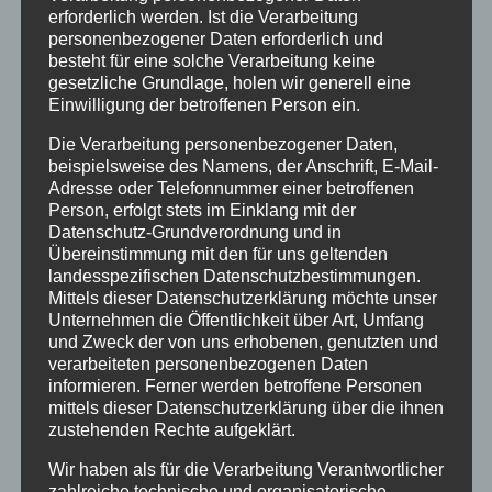
November 2020
erforderlich werden. Ist die Verarbeitung
personenbezogener Daten erforderlich und
Juni 2020
besteht für eine solche Verarbeitung keine
gesetzliche Grundlage, holen wir generell eine
September 2019
Einwilligung der betroffenen Person ein.
August 2019
Die Verarbeitung personenbezogener Daten,
Oktober 2018
beispielsweise des Namens, der Anschrift, E-Mail-
Adresse oder Telefonnummer einer betroffenen
August 2018
Person, erfolgt stets im Einklang mit der
Datenschutz-Grundverordnung und in
Juli 2018
Übereinstimmung mit den für uns geltenden
landesspezifischen Datenschutzbestimmungen.
Juni 2018
Mittels dieser Datenschutzerklärung möchte unser
Dezember 2015
Unternehmen die Öffentlichkeit über Art, Umfang
und Zweck der von uns erhobenen, genutzten und
verarbeiteten personenbezogenen Daten
Kategorien
informieren. Ferner werden betroffene Personen
mittels dieser Datenschutzerklärung über die ihnen
Aktionen
zustehenden Rechte aufgeklärt.
Ausstellungen
Wir haben als für die Verarbeitung Verantwortlicher
Flechtkurse
zahlreiche technische und organisatorische