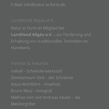
identifiziert werden kann.
E-Mail: info@natur-in-form.de
b) betroffene Person
LandHand Allgäu e.V.
Natur in Form ist Mitglied bei
Betroffene Person ist jede identifizierte oder
LandHand Allgäu e.V.
– zur Förderung und
identifizierbare natürliche Person, deren
Erhaltung von traditionellen Techniken im
personenbezogene Daten von dem für die
Verarbeitung Verantwortlichen verarbeitet werden.
Handwerk.
c) Verarbeitung
Partner & Freunde
miRaR – Schneiderwerkstatt
Verarbeitung ist jeder mit oder ohne Hilfe
Zimmermann Dirk – der Schreiner
automatisierter Verfahren ausgeführte Vorgang
oder jede solche Vorgangsreihe im
Klaus Wohlfahrt – Kreaholz
Zusammenhang mit personenbezogenen Daten
Bruno Maul – Fotograf
wie das Erheben, das Erfassen, die Organisation,
das Ordnen, die Speicherung, die Anpassung oder
Mathias Veit und Andreas Fauter – die
Veränderung, das Auslesen, das Abfragen, die
Meistergriller
Verwendung, die Offenlegung durch Übermittlung,