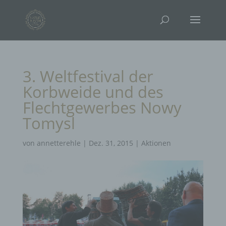
3. Weltfestival der
Korbweide und des
Flechtgewerbes Nowy
Tomysl
von
annetterehle
|
Dez. 31, 2015
|
Aktionen