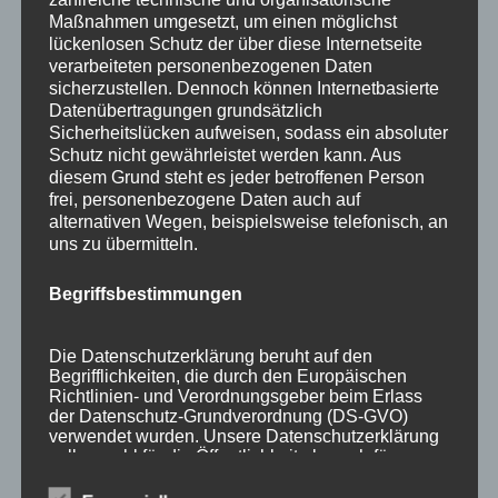
Maßnahmen umgesetzt, um einen möglichst
Impressionen
lückenlosen Schutz der über diese Internetseite
verarbeiteten personenbezogenen Daten
Info
sicherzustellen. Dennoch können Internetbasierte
Datenübertragungen grundsätzlich
Natur in Form
Sicherheitslücken aufweisen, sodass ein absoluter
Termine
Schutz nicht gewährleistet werden kann. Aus
diesem Grund steht es jeder betroffenen Person
frei, personenbezogene Daten auch auf
Stichworte
alternativen Wegen, beispielsweise telefonisch, an
uns zu übermitteln.
Allgäu
Annette Rehle
Atelier
Ausstellung
Benja
Blaichach
Creuzfeldtrash
Dezember
Ettensberg
Begriffsbestimmungen
Event
Flechten
flechten lernen
Flechtkunst
Die Datenschutzerklärung beruht auf den
Flechtkurs
Flechtkurse
Flechttechnik
Flechtwerkstatt
Begrifflichkeiten, die durch den Europäischen
Richtlinien- und Verordnungsgeber beim Erlass
Garten
Gartenausstellung
Handwerk
der Datenschutz-Grundverordnung (DS-GVO)
verwendet wurden. Unsere Datenschutzerklärung
individuelle Flechtkurse
Info
Keramik–Schalen
soll sowohl für die Öffentlichkeit als auch für
unsere Kunden und Geschäftspartner einfach
Kunsthandwerk
Kunsthandwerker
Kurse
Marigold
lesbar und verständlich sein. Um dies zu